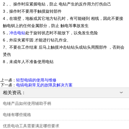
2，、操作时应紧握电钻，防止 电钻产生的反作用力打伤自己
3，操作时不要用手触摸旋转部件
4，在墙壁，地板或其它地方钻孔时，有可能碰到 相线，因此不要接
触电钏上的任何金属部分，防止 触电等事故发生
5，
冲击电钻
处于旋转状态时不能放下，以免发生危险
6，外应夹紧牢固 才能进行钻孔作业、
7、不要在工作结束 后马上触摸冲击钻钻头或钻头周围部件 ，否则会
烫伤
8，未成年人不准备使用电钻
上一条
：
轻型电镐的使用与维修
下一条
：
电镐电刷常见的故障及解决方案
相关资讯：
电锤产品如何使用辅助手柄
电锤有哪些规格
优质电动工具需要满足哪些要求