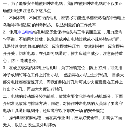
一，为了能够安全地使用冲击电钻，我们在使用冲击电钻时不仅要正
确使用还要注意以下这几点
1、不同材料，不同直径的钻孔，应该尽可能选择相应规格的冲击电上
岛咖啡和相适应 的锋利钻头，以达到最好的工作效率
2、使用
冲击电钻
钻孔时应尽量保持钻头与工件表面垂直 ，用力应均
匀平衡，不能用力过猛，以免造成冲击电钻过载或小规格钻头折断，
凡遇转速突然 降低的情况，应立即放松压力，突然刹停时，应立即松
开开关，切断电源，在孔即将钻通时，推力应适当减少，注意保持重
心，防止 造成意外。
3、在硬度较高的材料上钻孔时，为了准确定位，防止 打滑，可先用
冲子或钢钉等在工件上打出小坑 ，然后再在小坑上进行钻孔，目前大
部分电锤都都变速开关，即我们刚在打孔时可减少力度慢慢在工件上
打出个小孔，再加大力度进行钻孔
二，电钻的传动部分较为简单，故障主要文化路在电动机部分，下面
介绍常见故障与排除方法，同进，对操作冲击电钻的人员除了要遵守
电动工具通用规则外，还应遵守以下朋友一场 的安全规定
1、操作时应双脚站稳，当在高作业 时，应系好安全带。并确认下面
无人，以防止 发生意外时摔伤