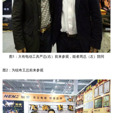
1
图
：大有电动工具严总(右）前来参观，能者周总（左）陪同
2
图
：为锐奇王总前来参观